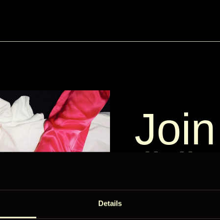
Cancellation policy
Join
jälkeen 16:00
Peruutus vähintään 14 pä
alkamista 100 %* hyvitys
Näytä lisää
ÖÖ
Circ
Details