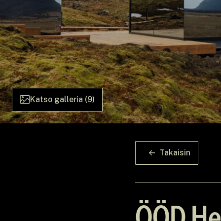
Katso galleria (9)
Takaisin
ÖÖD Hek