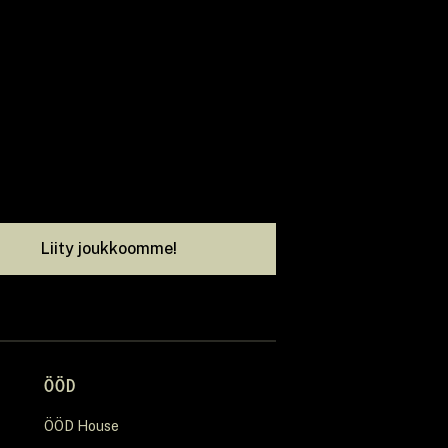
Liity joukkoomme!
ÖÖD
ÖÖD House