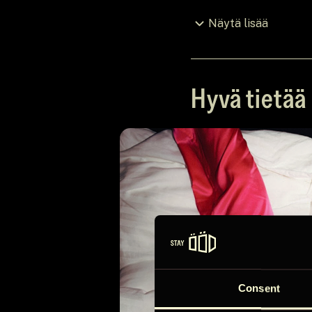
Näytä lisää
Hyvä tietää
Mökin säännöt
Sisäänkirjautuminen 
Tarkista ennen 11:00
Näytä lisää
Consent
Saatavuus