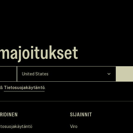
majoitukset
&
Tietosuojakäytäntö
.
RIDINEN
SIJAINNIT
etosuojakäytäntö
Viro