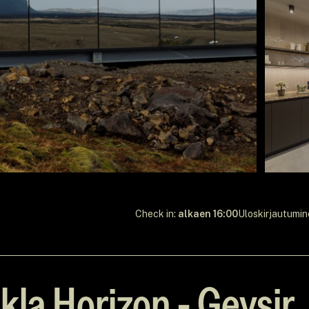
Check in:
alkaen 16:00
Uloskirjautumin
la Horizon - Geysir