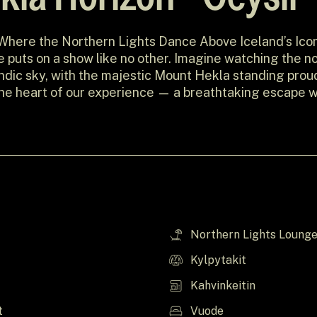
Where the Northern Lights Dance Above Iceland’s Ico
 puts on a show like no other. Imagine watching the no
ndic sky, with the majestic Mount Hekla standing proud
the heart of our experience — a breathtaking escape 
ty of the Icelandic landscape come together to crea
Northern Lights Loung
Kylpytakit
Kahvinkeitin
t
Vuode