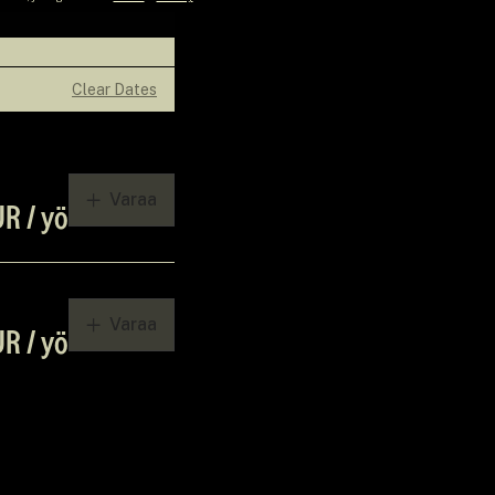
Clear Dates
Varaa
R / yö
Varaa
R / yö