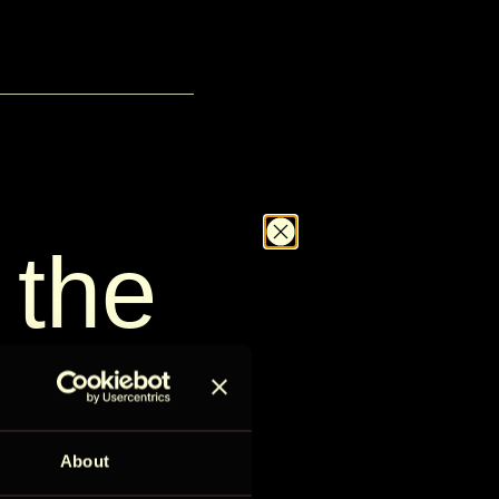
 the
ivää ennen varauksen
.
D
le
About