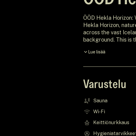
ÖÖD Hekla Horizon: 
Hekla Horizon, nature
across the vast Icela
background. This is 
wonders and the beau
Lue lisää
ÖÖDventure!
Varustelu
Sauna
Wi-Fi
Keittiönurkkaus
Hygieniatarvikkee