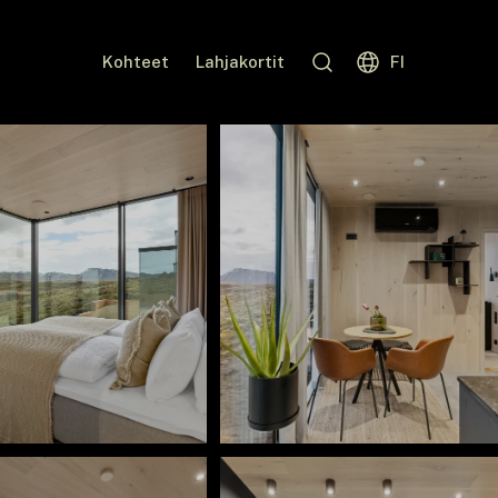
Kohteet
Lahjakortit
FI