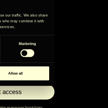
se our traffic. We also share
ess to new stays,
ers who may combine it with
026
tures, and offers
 services.
e elsewhere.
To
Pe
La
Marketing
3
4
5
10
11
12
18
19
17
941€
941€
Allow all
24
25
26
941€
t access
etter, you agree to our
Terms
&
Privacy
.