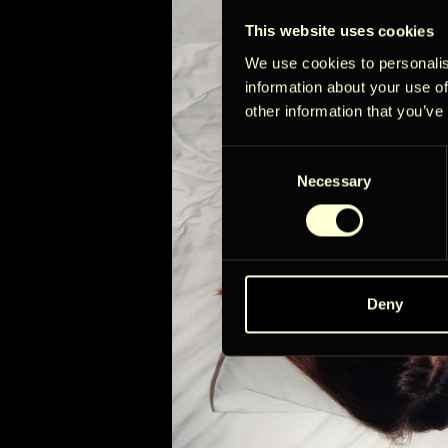
This website uses cookies
We use cookies to personalis
information about your use of
el
other information that you’ve
Su
Ma
Ti
Consent
Necessary
Selection
2
3
4
9
10
11
Deny
16
17
18
23
24
25
30
31
941€