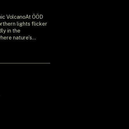
nic VolcanoAt ÖÖD
rthern lights flicker
ly in the
where nature’s
te an unforgettable
e