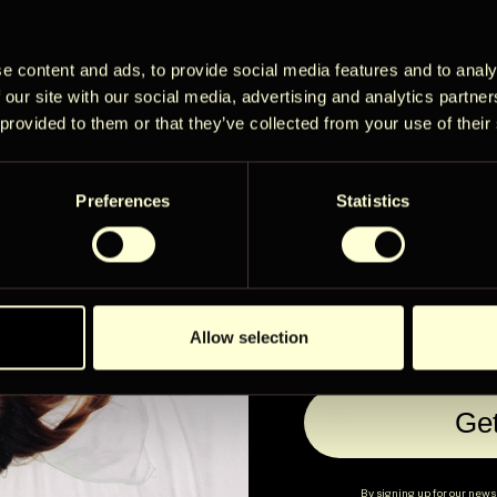
e content and ads, to provide social media features and to analy
Get early acc
 our site with our social media, advertising and analytics partn
okuu 2026
syyskuu 2
limited adven
Next
 provided to them or that they’ve collected from your use of their
you won’t se
Ke
To
Pe
La
Su
Ma
Ti
Ke
2
Preferences
Statistics
1
1
941€
6
Email
7
8
9
5
7
8
6
941€
941€
941€
12
13
14
13
14
15
15
16
User Country
1 881€
941€
941€
Allow selection
21
22
19
20
21
22
20
23
941€
941€
28
29
27
Ge
26
27
28
29
30
941€
941€
941€
By signing up for our newsl