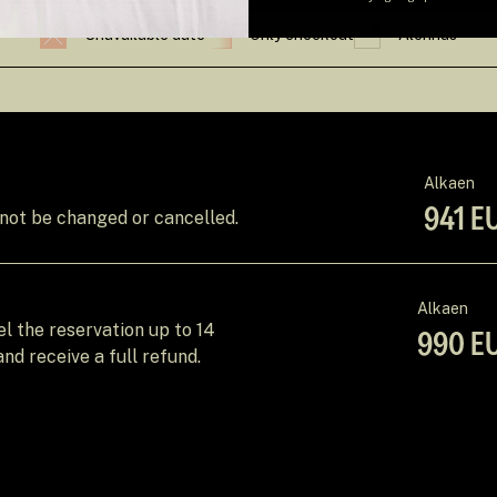
Unavailable date
Only checkout
Alennus
Alkaen
941 EU
 not be changed or cancelled.
Alkaen
cel the reservation up to 14
990 EU
and receive a full refund.