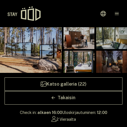
Aloitussivu
Kohteet
Lahjakortit
Katso galleria (22)
Takaisin
Check in:
alkaen 16:00
Uloskirjautuminen:
12:00
2 Vieraalta