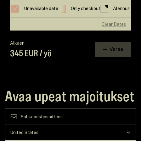
Unavailable date
Only checkout
Alennus
Clear Dates
Alkaen
Varaa
345 EUR / yö
Avaa upeat majoitukset