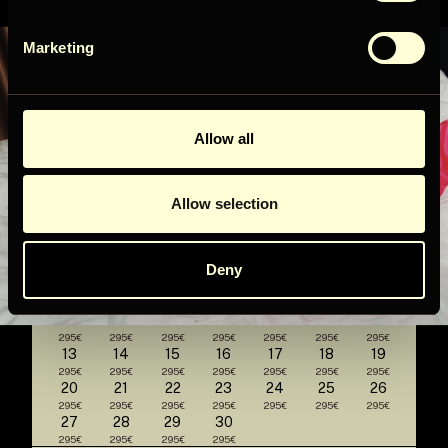
8
2
3
4
5
6
7
395€
Marketing
9
10
11
12
13
14
15
345€
345€
345€
345€
345€
395€
395€
16
17
18
19
21
22
20
345€
345€
345€
345€
395€
395€
27
28
29
23
24
25
26
345€
395€
395€
Allow all
30
31
345€
330€
Allow selection
syyskuu 2026
Su
Ma
Ti
Ke
To
Pe
La
Deny
1
2
3
4
5
295€
295€
295€
295€
6
7
8
9
10
11
12
295€
295€
295€
295€
295€
295€
295€
13
14
15
16
17
18
19
295€
295€
295€
295€
295€
295€
295€
20
21
22
23
24
25
26
295€
295€
295€
295€
295€
295€
295€
27
28
29
30
295€
295€
295€
295€