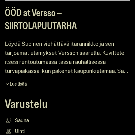
ÖÖD at Versso –
SIIRTOLAPUUTARHA
Löydä Suomen viehättävä itärannikko ja sen
tarjoamat elämykset Versson saarella. Kuvittele
itsesi rentoutumassa tässä rauhallisessa
turvapaikassa, kun pakenet kaupunkielämää. Saat
mahdollisuuden palata luontoon ja nauttia
Lue lisää
läheistesi seurasta dramaattisten
kalliomuodostelmien ja upeiden Suomenlahden
Varustelu
näköalojen ympäröimänä.
Sauna
Uinti