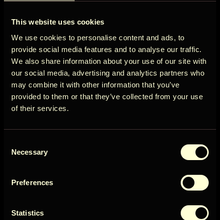
ÖÖD
Tarkista ennen 12:00
This website uses cookies
Näytä lisää
Circle
We use cookies to personalise content and ads, to
provide social media features and to analyse our traffic.
Cancellation policy
We also share information about your use of our site with
our social media, advertising and analytics partners who
Peruutus vähintään 14 päivää ennen varauksen
may combine it with other information that you’ve
Get early access to new cabins, limited
alkamista 100 %* hyvitys.
provided to them or that they’ve collected from your use
stays, and offers you won’t see elsewhere.
Näytä lisää
of their services.
Email
Saatavuus
Consent
User Country
Necessary
Selection
Preferences
elokuu 2026
Get access
Su
Ma
Ti
Ke
To
Pe
La
Statistics
1
By signing up for our newsletter, you agree to our
Terms
&
Privacy