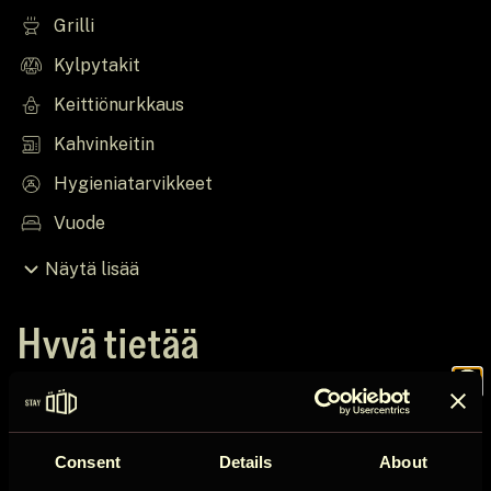
Grilli
Kylpytakit
Keittiönurkkaus
Kahvinkeitin
Hygieniatarvikkeet
Vuode
Näytä lisää
Hyvä tietää
Join the
Mökin säännöt
Sisäänkirjautuminen jälkeen 16:00
Consent
Details
About