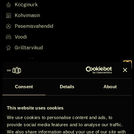
Kööginurk
Kohvimasin
Pesemisvahendid
Voodi
Grilltarvikud
Kuva rohkem
Join the
Asjad, mida teada
Consent
Details
About
ÖÖD
Maja reeglid
This website uses cookies
Check in pärast 15:00
Circle
We use cookies to personalise content and ads, to
Check out enne 11:00
provide social media features and to analyse our traffic.
We also share information about your use of our site with