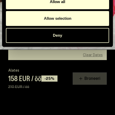
Allow all
1
2
3
4
5
6
7
8
9
10
11
12
13
14
15
16
17
18
19
Allow selection
20
21
22
23
24
25
26
27
28
29
30
Deny
Kuupäev kinni
Ainult check-out
Soodustus
Clear Dates
Alates
158 EUR / öö
Broneeri
-25%
210 EUR / öö