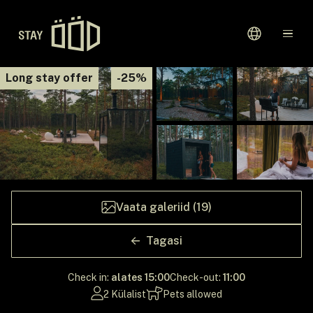
Avaleht
Long stay offer
-25%
Sihtkohad
Kinkekaardid
Meie Lugu
Vaata galeriid (19)
Tagasi
Check in:
alates 15:00
Check-out:
11:00
2 Külalist
Pets allowed