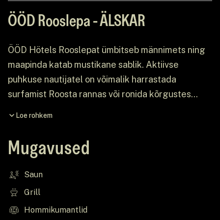
ÖÖD Rooslepa - ÄLSKAR
ÖÖD Hötels Rooslepat ümbitseb männimets ning
maapinda katab mustikane sablik. Aktiivse
puhkuse nautijatel on võimalik harrastada
surfamist Roosta rannas või ronida kõrgustes
Roosta Puhkeküla seikluspargi ronimisradadel.
Loe rohkem
Kes naudivad rohkem looduse ilu saavad võtta
ette matka läbi metsaradade või pikki liivaranda.
Mugavused
Saun
Grill
Hommikumantlid