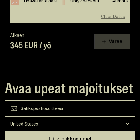
Unavailable date
Only checkout
Alennus
Clear Dates
Alkaen
Varaa
345 EUR / yö
Avaa upeat majoitukset
Liity joukkoomme!