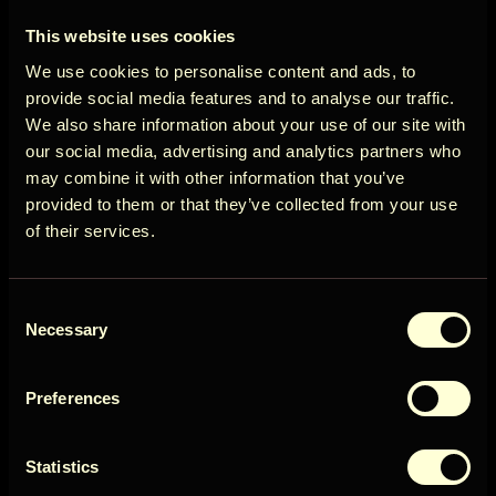
ÖÖD
Näytä lisää
This website uses cookies
Cancellation policy
Circle
We use cookies to personalise content and ads, to
provide social media features and to analyse our traffic.
Peruutus vähintään 14 päivää ennen varauksen
We also share information about your use of our site with
alkamista 100 %* hyvitys.
our social media, advertising and analytics partners who
may combine it with other information that you’ve
Get early access to new cabins, limited
Näytä lisää
provided to them or that they’ve collected from your use
stays, and offers you won’t see elsewhere.
of their services.
Saatavuus
Email
Consent
User Country
Necessary
Selection
elokuu 2026
Preferences
Get access
Su
Ma
Ti
Ke
To
Pe
La
1
5
Statistics
7
2
3
4
6
8
By signing up for our newsletter, you agree to our
Terms
&
Privacy
395€