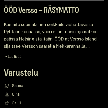
ÖÖD Versso – RÄSYMATTO
Koe aito suomalainen seikkailu viehättävässä
Pyhtään kunnassa, vain reilun tunnin ajomatkan
päässä Helsingistä itään. ÖÖD at Versso Island
sijaitsee Versson saarella hiekkarannalla,
keskellä laajaa mäntymetsää, ympärillä huikeat
Lue lisää
kalliomuodostelmat ja henkeäsalpaavat näkymät
Suomenlahdelle. Loistava kohde pakomatkalle
Varustelu
kaupungista.
Sauna
Uinti
Grilli