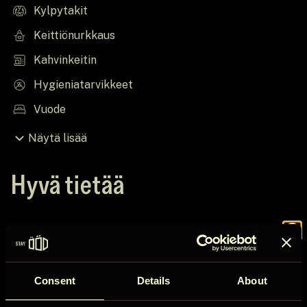
Kylpytakit
Keittiönurkkaus
Kahvinkeitin
Hygieniatarvikkeet
Vuode
Näytä lisää
Hyvä tietää
Mökin säännöt
Join the
Sisäänkirjautuminen jälkeen 16:00
Consent
Details
About
Tarkista ennen 12:00