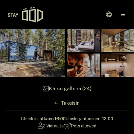
Aloitussivu
Kohteet
Lahjakortit
Katso galleria (24)
Takaisin
Check in:
alkaen 16:00
Uloskirjautuminen:
12:00
2 Vieraalta
Pets allowed